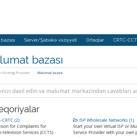
 bazası
Server/Şəbəkə vəziyyəti
Ortaqlar
CRTC-CCTS
lumat bazası
n Hosting Provider
Məlumat bazası
eqoriyalar
-CRTC (2)
ISP Wholesale Networks (1)
ion for Complaints for
Start your own Virtual ISP or Mul
television Services (CCTS) -
Service Provider with your own 