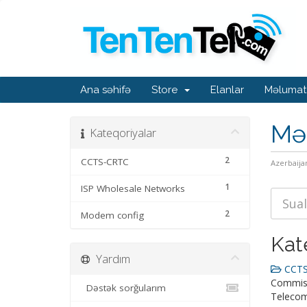
Ana səhifə
Store
Elanlar
Məlumat
Mə
Kateqoriyalar
2
CCTS-CRTC
Azerbaija
1
ISP Wholesale Networks
2
Modem config
Kat
Yardım
CCTS
Commiss
Dəstək sorğularım
Telecom-