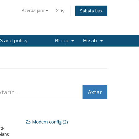
Azerbaijani
Giriş
Səbətə bax
 and policy
Əlaqə
Hesab
Modem config (2)
ti-
plans