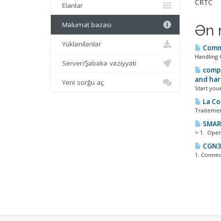
CRTC
Elanlar
Məlumat bazası
Ən 
Yüklənilənlər
Commi
Handling 
Server/Şəbəkə vəziyyəti
compe
and har
Yeni sorğu aç
Start your
La Co
Traitement
SMAR
> 1. Open
CGN3 
1. Connect