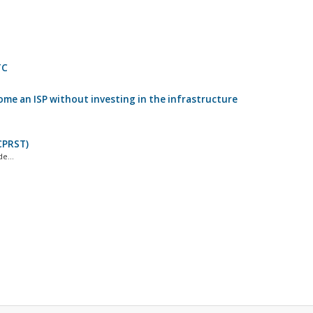
TC
come an ISP without investing in the infrastructure
CPRST)
e...