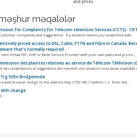
and prices
məşhur məqalələr
ssion for Complaints for Telecom-television Services (CCTS) - CR
Customer Complaints and Suggestions If a situation leaves you unsatisfied with...
titively priced access to DSL, Cable, FTTN and Fibre In Canada. Be
dware that’s normally required.
 own Virtual ISP, VoIP or Multi-Service Provider with your own plans and prices!...
mmission des plaintes relatives au service de Télécom-Télévision (
 des réclamations et suggestions des clientsSi une situation vous laisse insatisfait d
Trg 505n Bridgemode
 a web browser and go to the address http://192.168.1.1/admin.> 2. Enter the...
WiFi change
...