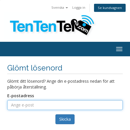
Svenska
Logga in
Se kundvagnen
Togg
navig
Glömt lösenord
Glömt ditt lösenord? Ange din e-postadress nedan för att
påbörja återställning.
E-postadress
Skicka