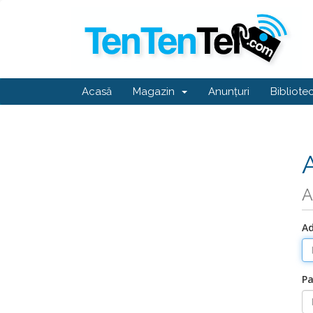
Acasă
Magazin
Anunțuri
Bibliote
A
Ad
Pa