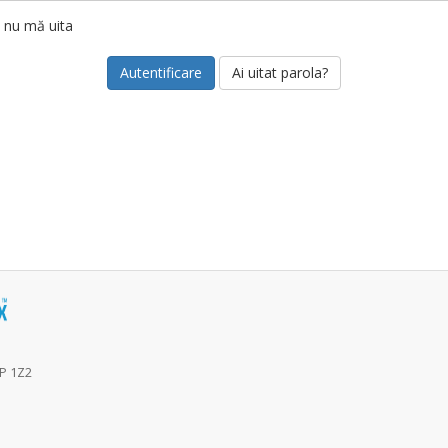
nu mă uita
Ai uitat parola?
6P 1Z2