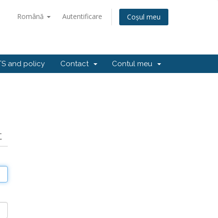
Română
Autentificare
Coșul meu
S and policy
Contact
Contul meu
t