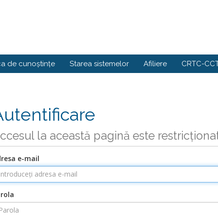
ca de cunoștințe
Starea sistemelor
Afiliere
CRTC-CCT
Autentificare
ccesul la această pagină este restricționa
resa e-mail
rola