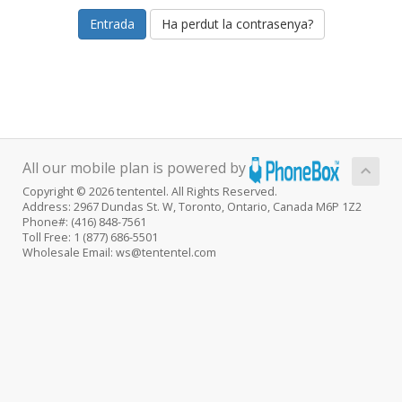
Ha perdut la contrasenya?
All our mobile plan is powered by
Copyright © 2026 tententel. All Rights Reserved.
Address: 2967 Dundas St. W, Toronto, Ontario, Canada M6P 1Z2
Phone#: (416) 848-7561
Toll Free: 1 (877) 686-5501
Wholesale Email: ws@tententel.com