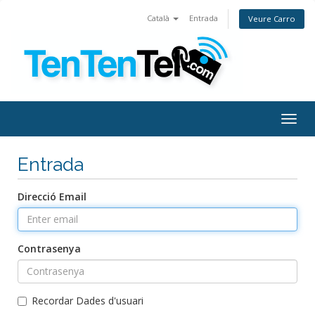
Català
Entrada
Veure Carro
Togg
navig
Entrada
Direcció Email
Contrasenya
Recordar Dades d'usuari