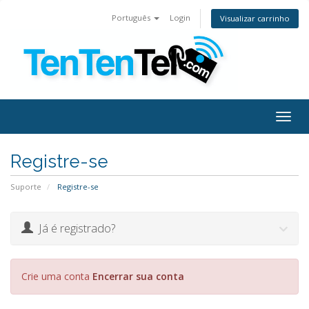
Português
Login
Visualizar carrinho
Togg
navig
Registre-se
Suporte
Registre-se
Já é registrado?
Crie uma conta
Encerrar sua conta