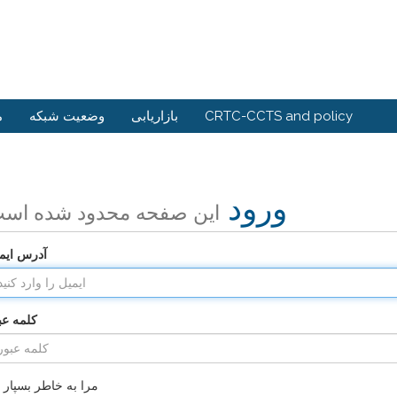
م
وضعیت شبکه
بازاریابی
CRTC-CCTS and policy
ورود
این صفحه محدود شده اس
آدرس ایم
کلمه عب
مرا به خاطر بسپار