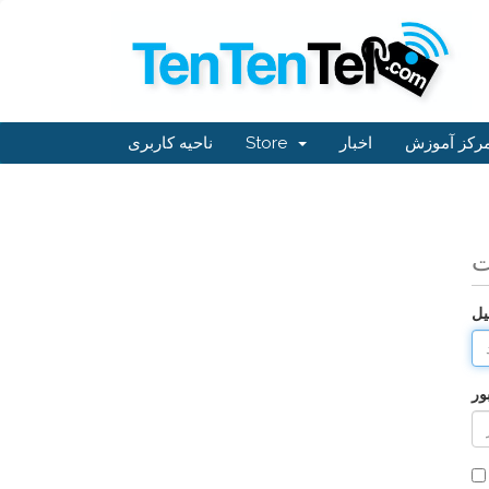
ناحیه کاربری
Store
اخبار
رکز آموزش
ت
یل
ور