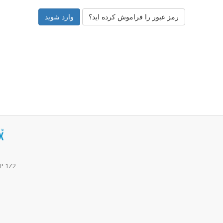
رمز عبور را فراموش کرده اید؟
6P 1Z2