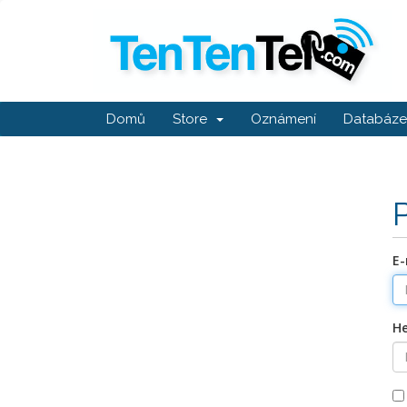
Domů
Store
Oznámení
Databáze 
E-
He