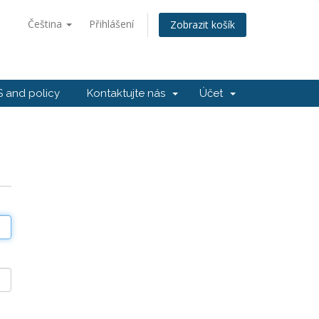
Čeština
Přihlášení
Zobrazit košík
 and policy
Kontaktujte nás
Účet