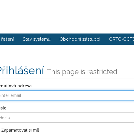
řešení
Stav systému
Obchodní zástupci
CRTC-CCTS
Přihlášení
This page is restricted
mailová adresa
slo
Zapamatovat si mě