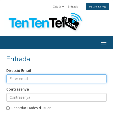
Català
Entrada
Veure Carro
Togg
navig
Entrada
Direcció Email
Contrasenya
Recordar Dades d'usuari