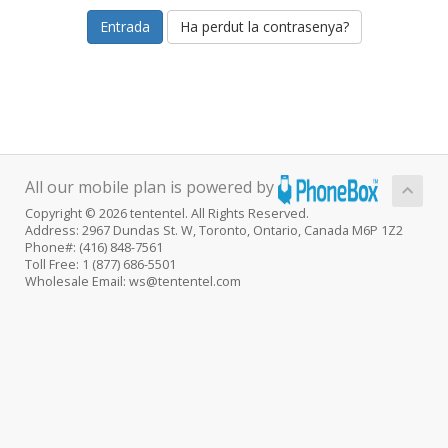
Ha perdut la contrasenya?
All our mobile plan is powered by
Copyright © 2026 tententel. All Rights Reserved.
Address: 2967 Dundas St. W, Toronto, Ontario, Canada M6P 1Z2
Phone#: (416) 848-7561
Toll Free: 1 (877) 686-5501
Wholesale Email: ws@tententel.com