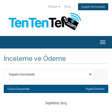
Türkçe
Giriş
Sepeti Görüntüle
Togg
navig
İnceleme ve Ödeme
Ürün/Seçenek
Fiyat/Dönem
Sepetiniz Boş