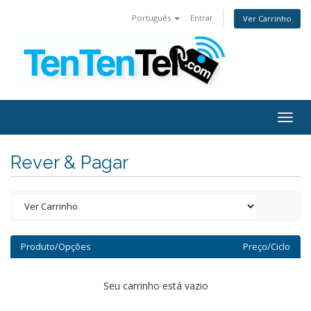
Português
Entrar
Ver Carrinho
Togg
navig
Rever & Pagar
Produto/Opções
Preço/Ciclo
Seu carrinho está vazio