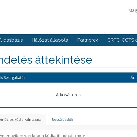
Mag
Tudásbázis
Hálózat állapota
Partnerek
CRTC-CCTS a
delés áttekintése
k/Szolgáltatás
Ár
A kosár üres
omóciós kód alkalmazása
Becsült adók