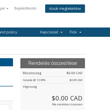
yar
Bejelentkezés
Kosár megtekintése
nd policy
Kapcsolat
Fiók
Rendelés összesítése
Részösszeg
$0.00 CAD
Canada @ 13.00%
$0.00 CAD
Végösszeg
$0.00 CAD
Ma esedékes összesen