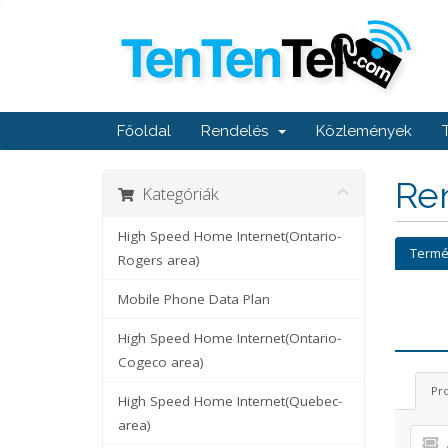
Főoldal
Rendelés
Közlemények
Ren
Kategóriák
High Speed Home Internet(Ontario-
Termé
Rogers area)
Mobile Phone Data Plan
High Speed Home Internet(Ontario-
Cogeco area)
Pr
High Speed Home Internet(Quebec-
area)