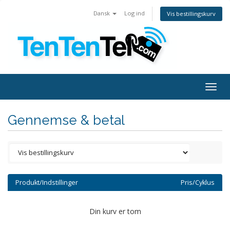
Dansk
Log ind
Vis bestillingskurv
Togg
navig
Gennemse & betal
Produkt/Indstillinger
Pris/Cyklus
Din kurv er tom