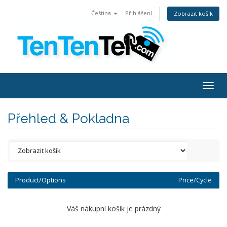
Čeština
Přihlášení
Zobrazit košík
Togg
navig
Přehled & Pokladna
Product/Options
Price/Cycle
Váš nákupní košík je prázdný