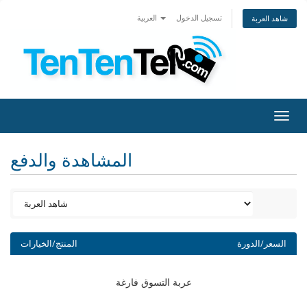
تسجيل الدخول
العربية
شاهد العربة
Togg
navig
المشاهدة والدفع
السعر/الدورة
المنتج/الخيارات
عربة التسوق فارغة