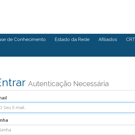
ase de Conhecimento
Estado da Rede
Afiliados
CRT
Entrar
Autenticação Necessária
ail
enha