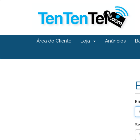
Área do Cliente
Loja
Anúncios
B
Em
S